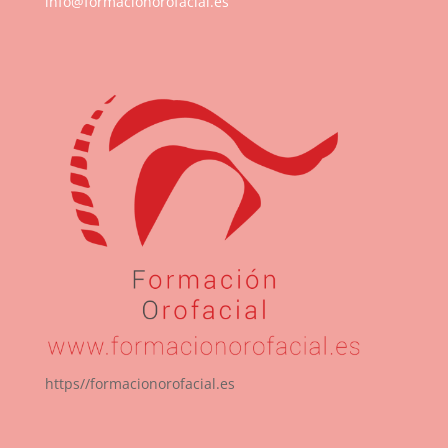
info@formacionorofacial.es
https//formacionorofacial.es