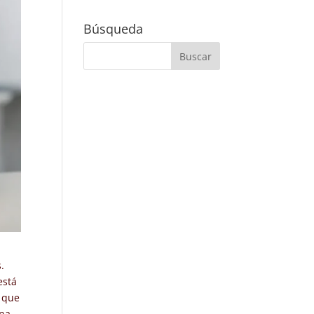
Búsqueda
.
está
 que
una