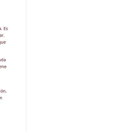
a. Es
ar.
que
nda
iene
ión,
ón