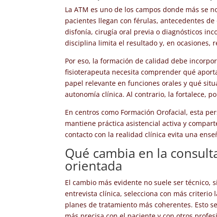
La ATM es uno de los campos donde más se nota
pacientes llegan con férulas, antecedentes de 
disfonía, cirugía oral previa o diagnósticos i
disciplina limita el resultado y, en ocasiones,
Por eso, la formación de calidad debe incorpo
fisioterapeuta necesita comprender qué aporta
papel relevante en funciones orales y qué sit
autonomía clínica. Al contrario, la fortalece, 
En centros como Formación Orofacial, esta per
mantiene práctica asistencial activa y comparte
contacto con la realidad clínica evita una en
Qué cambia en la consulta
orientada
El cambio más evidente no suele ser técnico, si
entrevista clínica, selecciona con más criteri
planes de tratamiento más coherentes. Esto s
más precisa con el paciente y con otros profes