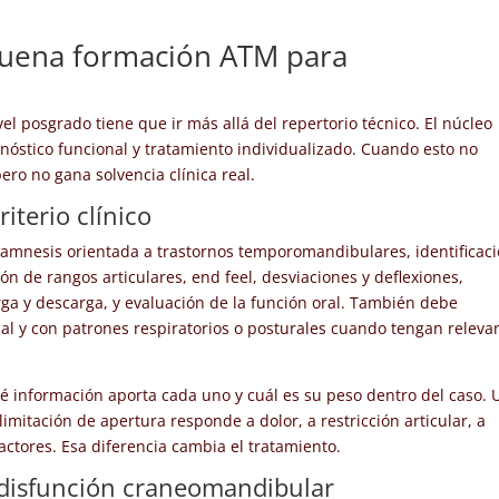
buena formación ATM para
el posgrado tiene que ir más allá del repertorio técnico. El núcleo
gnóstico funcional y tratamiento individualizado. Cuando esto no
ro no gana solvencia clínica real.
iterio clínico
 anamnesis orientada a trastornos temporomandibulares, identificac
ión de rangos articulares, end feel, desviaciones y deflexiones,
rga y descarga, y evaluación de la función oral. También debe
cal y con patrones respiratorios o posturales cuando tengan releva
ué información aporta cada uno y cuál es su peso dentro del caso. 
limitación de apertura responde a dolor, a restricción articular, a
ctores. Esa diferencia cambia el tratamiento.
disfunción craneomandibular