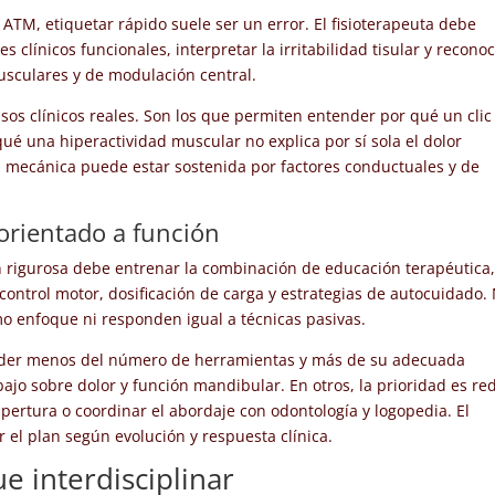
 ATM, etiquetar rápido suele ser un error. El fisioterapeuta debe
 clínicos funcionales, interpretar la irritabilidad tisular y recono
usculares y de modulación central.
asos clínicos reales. Son los que permiten entender por qué un clic
qué una hiperactividad muscular no explica por sí sola el dolor
n mecánica puede estar sostenida por factores conductuales y de
 orientado a función
ón rigurosa debe entrenar la combinación de educación terapéutica
, control motor, dosificación de carga y estrategias de autocuidado.
o enfoque ni responden igual a técnicas pasivas.
pender menos del número de herramientas y más de su adecuada
ajo sobre dolor y función mandibular. En otros, la prioridad es re
pertura o coordinar el abordaje con odontología y logopedia. El
r el plan según evolución y respuesta clínica.
e interdisciplinar