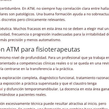
certidumbre. En ATM, no siempre hay correlación clara entre hall
iculares son patológicos. Una buena formación ayuda a no sobreactu
s discretos pero clínicamente relevantes.
apéutica. Muchos fracasos en esta área no se deben a elegir mal u
nsidad, frecuencia o progresión inadecuadas para la irritabilidad d
on más precisión y menos automatismo.
n ATM para fisioterapeutas
 mismo nivel de profundidad. Para un profesional que ya trabaja e
 orientado a competencias clínicas reales o si se queda en una revi
ría centrarse en la transferencia a la práctica.
 exploración completa, diagnóstico funcional, tratamiento razona
a exposición a práctica supervisada y que el claustro tenga
al
y disfunción temporomandibular. La docencia en esta área gan
tándose a pacientes reales.
ón excesivamente técnica puede resultar atractiva al inicio, pero