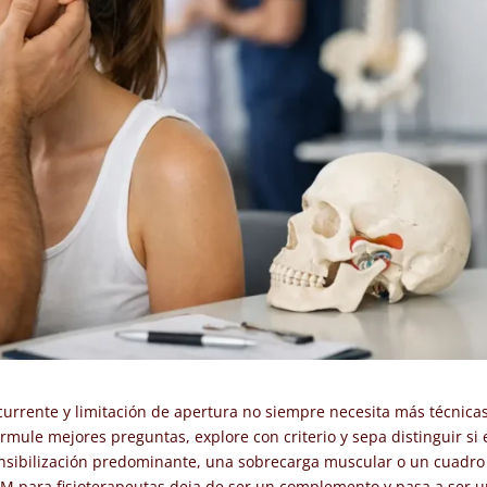
currente y limitación de apertura no siempre necesita más técnicas
rmule mejores preguntas, explore con criterio y sepa distinguir si 
nsibilización predominante, una sobrecarga muscular o un cuadro
TM para fisioterapeutas deja de ser un complemento y pasa a ser 