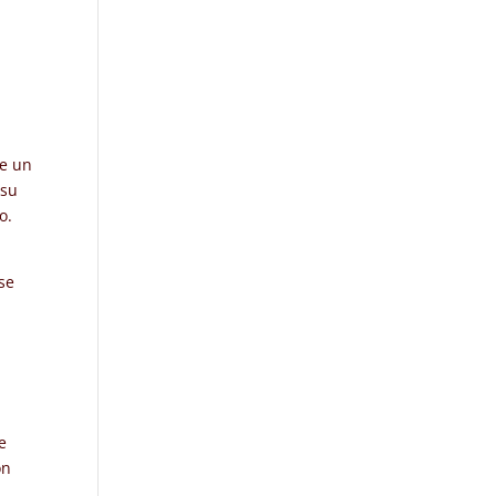
ne un
 su
o.
Ese
e
ón