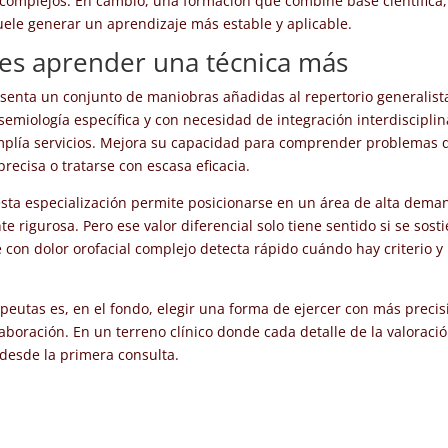
complejos. En cambio, una formación que combine base científica,
uele generar un aprendizaje más estable y aplicable.
 es aprender una técnica más
esenta un conjunto de maniobras añadidas al repertorio generalist
emiología específica y con necesidad de integración interdisciplin
mplía servicios. Mejora su capacidad para comprender problemas 
ecisa o tratarse con escasa eficacia.
esta especialización permite posicionarse en un área de alta dema
e rigurosa. Pero ese valor diferencial solo tiene sentido si se sost
e con dolor orofacial complejo detecta rápido cuándo hay criterio y
peutas es, en el fondo, elegir una forma de ejercer con más precis
boración. En un terreno clínico donde cada detalle de la valoraci
 desde la primera consulta.