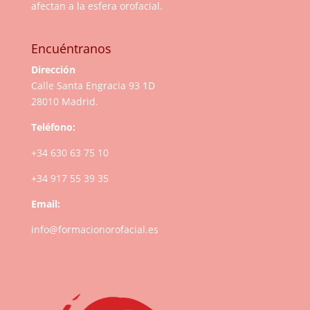
afectan a la esfera orofacial.
Encuéntranos
Dirección
Calle Santa Engracia 93 1D
28010 Madrid.
Teléfono:
+34 630 63 75 10
+34 917 55 39 35
Email:
info@formacionorofacial.es