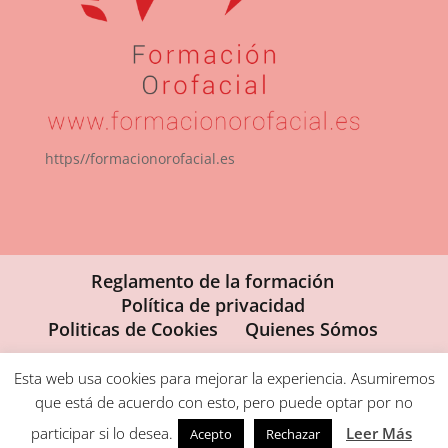
https//formacionorofacial.es
Reglamento de la formación
Política de privacidad
Politicas de Cookies
Quienes Sómos
Esta web usa cookies para mejorar la experiencia. Asumiremos
que está de acuerdo con esto, pero puede optar por no
Formacion Orofacial ® 2025 (Fisdent 2022 S.L.
participar si lo desea.
Leer Más
Acepto
Rechazar
B88601554)