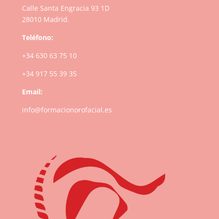
Calle Santa Engracia 93 1D
28010 Madrid.
Teléfono:
+34 630 63 75 10
+34 917 55 39 35
Email:
info@formacionorofacial.es