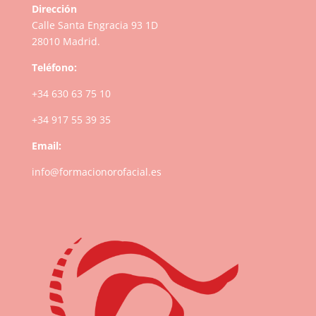
Dirección
Calle Santa Engracia 93 1D
28010 Madrid.
Teléfono:
+34 630 63 75 10
+34 917 55 39 35
Email:
info@formacionorofacial.es