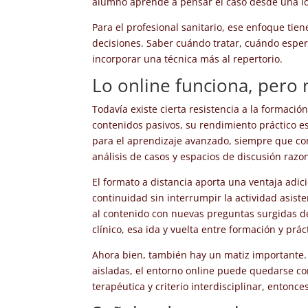
alumno aprende a pensar el caso desde una ló
Para el profesional sanitario, ese enfoque tie
decisiones. Saber cuándo tratar, cuándo esper
incorporar una técnica más al repertorio.
Lo online funciona, pero
Todavía existe cierta resistencia a la formación
contenidos pasivos, su rendimiento práctico e
para el aprendizaje avanzado, siempre que com
análisis de casos y espacios de discusión razo
El formato a distancia aporta una ventaja adic
continuidad sin interrumpir la actividad asiste
al contenido con nuevas preguntas surgidas de
clínico, esa ida y vuelta entre formación y prá
Ahora bien, también hay un matiz importante.
aisladas, el entorno online puede quedarse co
terapéutica y criterio interdisciplinar, enton