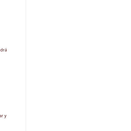
ndrá
ar y