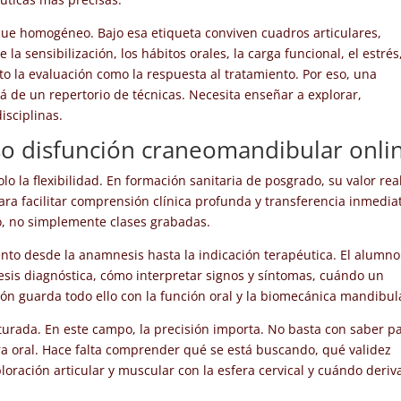
ue homogéneo. Bajo esa etiqueta conviven cuadros articulares,
a sensibilización, los hábitos orales, la carga funcional, el estrés,
to la evaluación como la respuesta al tratamiento. Por eso, una
á de un repertorio de técnicas. Necesita enseñar a explorar,
isciplinas.
o disfunción craneomandibular onli
lo la flexibilidad. En formación sanitaria de posgrado, su valor rea
ra facilitar comprensión clínica profunda y transferencia inmedia
do, no simplemente clases grabadas.
o desde la anamnesis hasta la indicación terapéutica. El alumno
sis diagnóstica, cómo interpretar signos y síntomas, cuándo un
ión guarda todo ello con la función oral y la biomecánica mandibul
cturada. En este campo, la precisión importa. No basta con saber p
ra oral. Hace falta comprender qué se está buscando, qué validez
loración articular y muscular con la esfera cervical y cuándo deriv