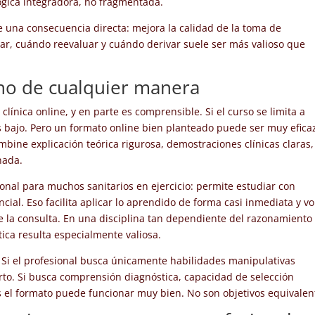
gica integradora, no fragmentada.
ne una consecuencia directa: mejora la calidad de la toma de
ar, cuándo reevaluar y cuándo derivar suele ser más valioso que
 no de cualquier manera
 clínica online, y en parte es comprensible. Si el curso se limita a
s bajo. Pero un formato online bien planteado puede ser muy efica
bine explicación teórica rigurosa, demostraciones clínicas claras,
nada.
ional para muchos sanitarios en ejercicio: permite estudiar con
ncial. Eso facilita aplicar lo aprendido de forma casi inmediata y vo
 la consulta. En una disciplina tan dependiente del razonamiento
ctica resulta especialmente valiosa.
 Si el profesional busca únicamente habilidades manipulativas
rto. Si busca comprensión diagnóstica, capacidad de selección
ces el formato puede funcionar muy bien. No son objetivos equivalen