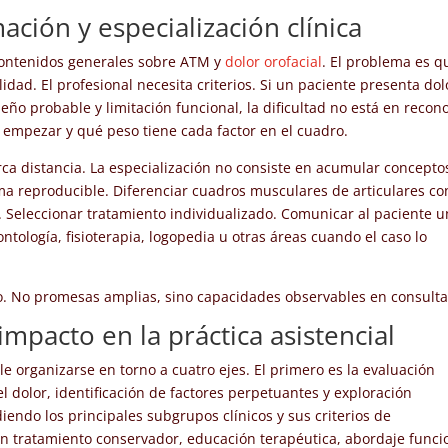
ación y especialización clínica
contenidos generales sobre ATM y
dolor orofacial
. El problema es q
idad. El profesional necesita criterios. Si un paciente presenta dol
eño probable y limitación funcional, la dificultad no está en recon
 empezar y qué peso tiene cada factor en el cuadro.
a distancia. La especialización no consiste en acumular concepto
ma reproducible. Diferenciar cuadros musculares de articulares co
. Seleccionar tratamiento individualizado. Comunicar al paciente u
ntología, fisioterapia, logopedia u otras áreas cuando el caso lo
. No promesas amplias, sino capacidades observables en consulta
mpacto en la práctica asistencial
ele organizarse en torno a cuatro ejes. El primero es la evaluación
del dolor, identificación de factores perpetuantes y exploración
iendo los principales subgrupos clínicos y sus criterios de
 con tratamiento conservador, educación terapéutica, abordaje funci