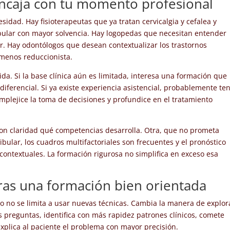
encaja con tu momento profesional
idad. Hay fisioterapeutas que ya tratan cervicalgia y cefalea y
ular con mayor solvencia. Hay logopedas que necesitan entender
lor. Hay odontólogos que desean contextualizar los trastornos
menos reduccionista.
ida. Si la base clínica aún es limitada, interesa una formación que
 diferencial. Si ya existe experiencia asistencial, probablemente te
mplejice la toma de decisiones y profundice en el tratamiento
con claridad qué competencias desarrolla. Otra, que no prometa
ular, los cuadros multifactoriales son frecuentes y el pronóstico
contextuales. La formación rigurosa no simplifica en exceso esa
ras una formación bien orientada
io no se limita a usar nuevas técnicas. Cambia la manera de explor
as preguntas, identifica con más rapidez patrones clínicos, comete
xplica al paciente el problema con mayor precisión.