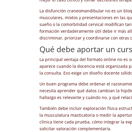
La disfunción craneomandibular no es un bloq
musculares, mixtos y presentaciones en las que l
sueño o la comorbilidad cervical modifican tan
formación verdaderamente útil debe ir más all
discriminar, priorizar y coordinarse con otras d
Qué debe aportar un curs
La principal ventaja del formato online no es so
aparece cuando la docencia está organizada pa
la consulta. Eso exige un diseño docente sóli
Un buen programa debe ordenar el razonamient
necesita aprender qué datos cambian la hipóte
hallazgo es relevante y cuándo no, y qué relac
También debe incluir exploración física estru
la musculatura masticatoria o medir la apertu
clínica tiene cada prueba, cómo integrar la exp
solicitar valoración complementaria.