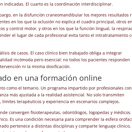
 indicadas. El cuarto es la coordinación interdisciplinar.
mbargo, en la disfunción craneomandibular los mejores resultados 
tes en los que la oclusión no explica el cuadro principal, otros en
s y control motor, y otros en los que la función lingual, la respira
nder el lugar de cada profesional evita tanto el intratratamiento
isis de casos. El caso clínico bien trabajado obliga a integrar
realidad incómoda pero esencial: no todos los pacientes responden
ntervención ni la misma dosificación.
ado en una formación online
nto como el temario. Un programa impartido por profesionales con
ñanza más ajustada a la realidad asistencial. No solo transmiten
co, límites terapéuticos y experiencia en escenarios complejos.
nde convergen fisioterapeutas, odontólogos, logopedas y médicos.
mico. Es una condición necesaria para comprender la esfera orofac
ado pertenece a distintas disciplinas y comparte lenguaje clínico, 