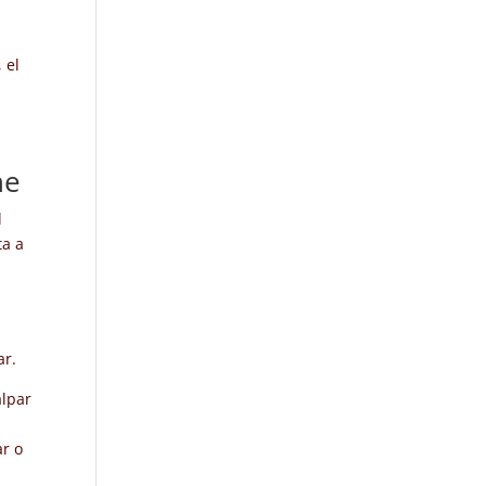
 el
ne
l
ta a
ar.
alpar
ar o