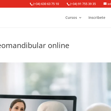
(+34) 630 63 75 10
(+34) 91 755 39 35
in
Cursos
Inscribete
eomandibular online