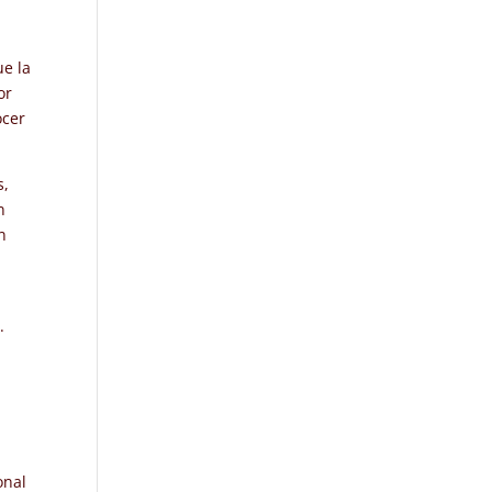
ue la
or
ocer
s,
n
n
.
onal