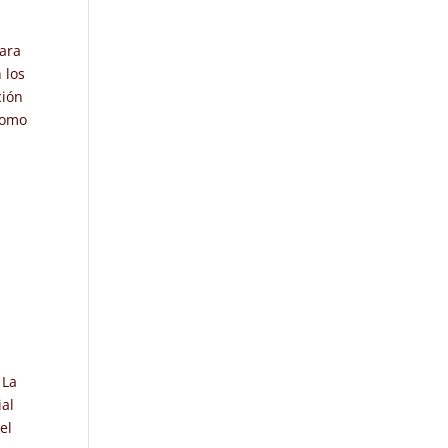
rara
 los
ción
 como
 La
ial
el