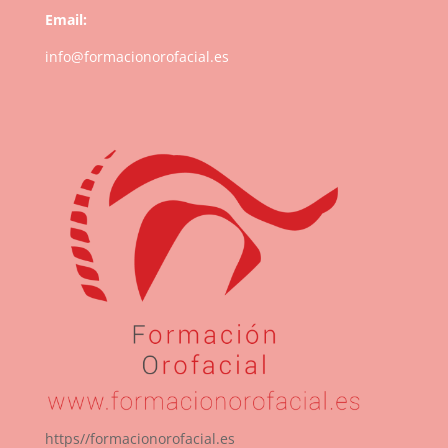
Email:
info@formacionorofacial.es
https//formacionorofacial.es